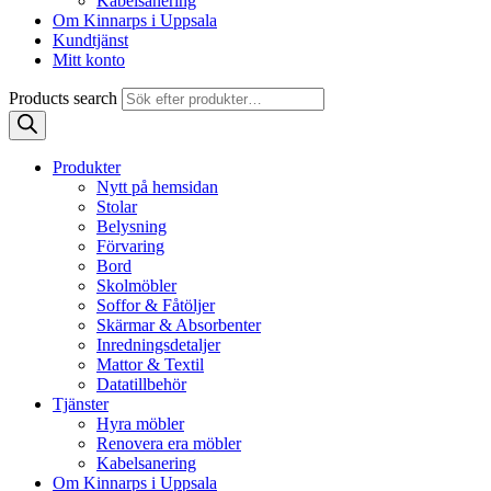
Kabelsanering
Om Kinnarps i Uppsala
Kundtjänst
Mitt konto
Products search
Produkter
Nytt på hemsidan
Stolar
Belysning
Förvaring
Bord
Skolmöbler
Soffor & Fåtöljer
Skärmar & Absorbenter
Inredningsdetaljer
Mattor & Textil
Datatillbehör
Tjänster
Hyra möbler
Renovera era möbler
Kabelsanering
Om Kinnarps i Uppsala