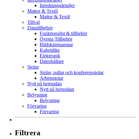
Inredningsdetaljer
Mattor & Textil
Mattor & Textil
Tillval
Datatillbehör
Funktionslist & tillbehör
Övriga Tillbehör
Bildskärmsarmar
Kabeldike
Elektronik
Datorhållare
Stolar
Stolar, pallar och konferensstolar
Arbetsstolar
Nytt på hemsidan
Nytt på hemsidan
Belysning
Belysning
Förvaring
Förvaring
Filtrera