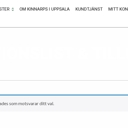
STER
OM KINNARPS I UPPSALA
KUNDTJÄNST
MITT KO
IONSLIST & TIL
ades som motsvarar ditt val.