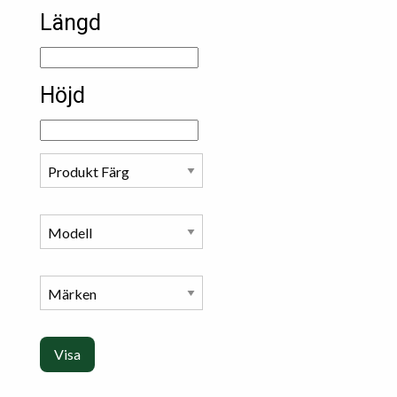
Längd
Höjd
Visa