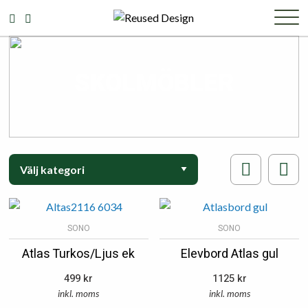
SKOLMÖBLER
SONO
SONO
Atlas Turkos/Ljus ek
Elevbord Atlas gul
499
kr
1125
kr
inkl. moms
inkl. moms