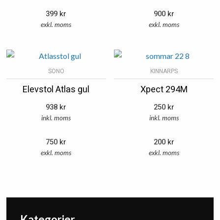
399
kr
900
kr
exkl. moms
exkl. moms
SONO
KINNARPS
Elevstol Atlas gul
Xpect 294M
938
kr
250
kr
inkl. moms
inkl. moms
750
kr
200
kr
exkl. moms
exkl. moms
Kategorier