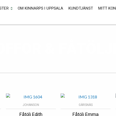
STER
OM KINNARPS I UPPSALA
KUNDTJÄNST
MITT KO
OFFOR & FÅTÖLJ
JOHANSON
GÄRSNÄS
Fåtölj Edith
Fåtölj Emma