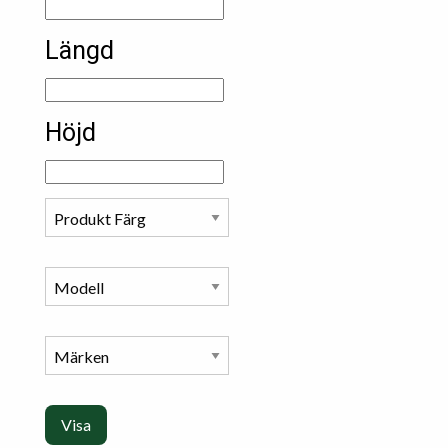
Längd
Höjd
Visa