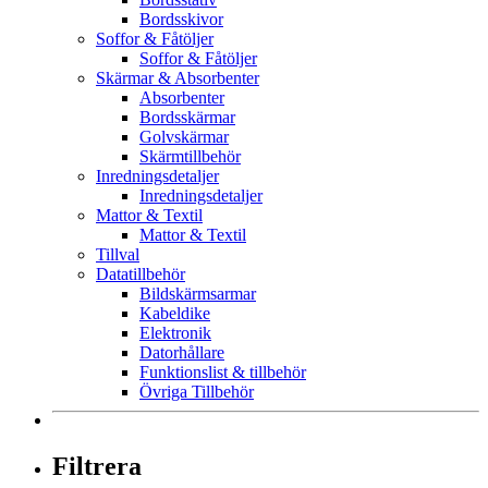
Bordsskivor
Soffor & Fåtöljer
Soffor & Fåtöljer
Skärmar & Absorbenter
Absorbenter
Bordsskärmar
Golvskärmar
Skärmtillbehör
Inredningsdetaljer
Inredningsdetaljer
Mattor & Textil
Mattor & Textil
Tillval
Datatillbehör
Bildskärmsarmar
Kabeldike
Elektronik
Datorhållare
Funktionslist & tillbehör
Övriga Tillbehör
Filtrera