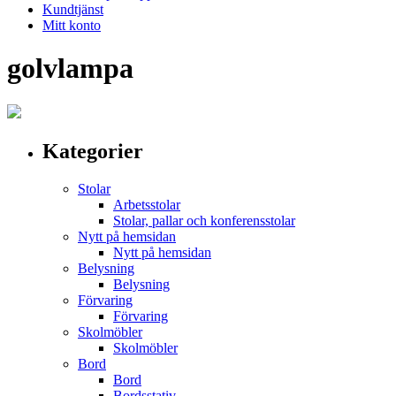
Kundtjänst
Mitt konto
golvlampa
Kategorier
Stolar
Arbetsstolar
Stolar, pallar och konferensstolar
Nytt på hemsidan
Nytt på hemsidan
Belysning
Belysning
Förvaring
Förvaring
Skolmöbler
Skolmöbler
Bord
Bord
Bordsstativ