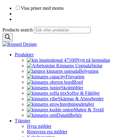
Visa priser med moms
Products search
Produkter
Nytt på hemsidan
Stolar
Belysning
Förvaring
Bord
Skolmöbler
Soffor & Fåtöljer
Skärmar & Absorbenter
Inredningsdetaljer
Mattor & Textil
Datatillbehör
Tjänster
Hyra möbler
Renovera era möbler