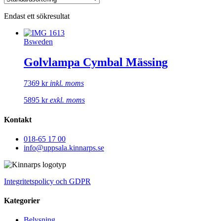
Endast ett sökresultat
Bsweden
Golvlampa Cymbal Mässing
7369
kr
inkl. moms
5895
kr
exkl. moms
Kontakt
018-65 17 00
info@uppsala.kinnarps.se
Integritetspolicy och GDPR
Kategorier
Belysning