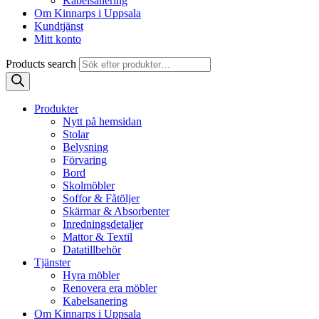
Kabelsanering
Om Kinnarps i Uppsala
Kundtjänst
Mitt konto
Products search
Produkter
Nytt på hemsidan
Stolar
Belysning
Förvaring
Bord
Skolmöbler
Soffor & Fåtöljer
Skärmar & Absorbenter
Inredningsdetaljer
Mattor & Textil
Datatillbehör
Tjänster
Hyra möbler
Renovera era möbler
Kabelsanering
Om Kinnarps i Uppsala