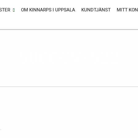
STER
OM KINNARPS I UPPSALA
KUNDTJÄNST
MITT KO
5000CV-522