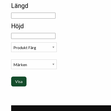
Längd
Höjd
Visa