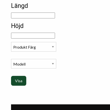
Längd
Höjd
Visa