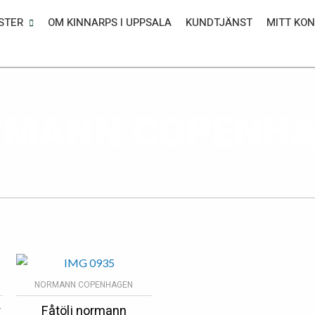
STER
OM KINNARPS I UPPSALA
KUNDTJÄNST
MITT KO
MANN COPENH
NORMANN COPENHAGEN
r
Fåtölj normann