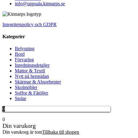
info@uppsala.kinnarps.se
Integritetspolicy och GDPR
Kategorier
Belysning
Bord
Förvaring
Inredningsdetaljer
Mattor & Textil
Nytt på hemsidan
Skärmar & Absorbenter
Skolmöbler
Soffor & Fåtöljer
Stolar
0
0
Din varukorg
Din varukorg är tom
Tillbaka till shopen