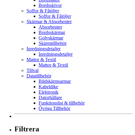
Bordsskivor
Soffor & Fåtöljer
Soffor & Fåtöljer
Skärmar & Absorbenter
Absorbenter
Bordsskärmar
Golvskärmar
Skärmtillbehör
Inredningsdetaljer
Inredningsdetaljer
Mattor & Textil
Mattor & Textil
Tillval
Datatillbehör
Bildskärmsarmar
Kabeldike
Elektronik
Datorhållare
Funktionslist & tillbehör
Övriga Tillbehör
Filtrera