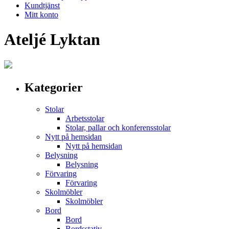
Kundtjänst
Mitt konto
Ateljé Lyktan
Kategorier
Stolar
Arbetsstolar
Stolar, pallar och konferensstolar
Nytt på hemsidan
Nytt på hemsidan
Belysning
Belysning
Förvaring
Förvaring
Skolmöbler
Skolmöbler
Bord
Bord
Bordsstativ