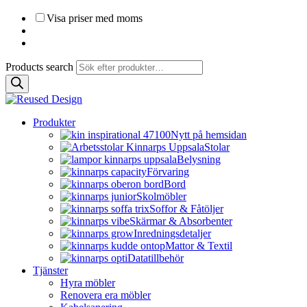
Visa priser med moms
Products search
Produkter
Nytt på hemsidan
Stolar
Belysning
Förvaring
Bord
Skolmöbler
Soffor & Fåtöljer
Skärmar & Absorbenter
Inredningsdetaljer
Mattor & Textil
Datatillbehör
Tjänster
Hyra möbler
Renovera era möbler