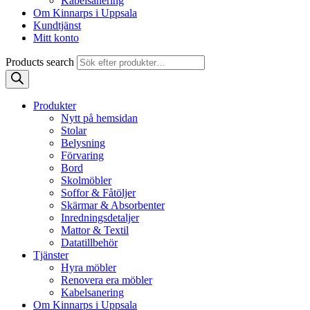
Kabelsanering
Om Kinnarps i Uppsala
Kundtjänst
Mitt konto
Products search
Produkter
Nytt på hemsidan
Stolar
Belysning
Förvaring
Bord
Skolmöbler
Soffor & Fåtöljer
Skärmar & Absorbenter
Inredningsdetaljer
Mattor & Textil
Datatillbehör
Tjänster
Hyra möbler
Renovera era möbler
Kabelsanering
Om Kinnarps i Uppsala