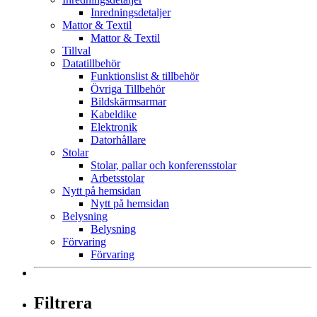
Inredningsdetaljer
Mattor & Textil
Mattor & Textil
Tillval
Datatillbehör
Funktionslist & tillbehör
Övriga Tillbehör
Bildskärmsarmar
Kabeldike
Elektronik
Datorhållare
Stolar
Stolar, pallar och konferensstolar
Arbetsstolar
Nytt på hemsidan
Nytt på hemsidan
Belysning
Belysning
Förvaring
Förvaring
Filtrera