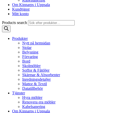
Kabelsanering
Om Kinnarps i Uppsala
Kundtjänst
Mitt konto
Products search
Produkter
Nytt på hemsidan
Stolar
Belysning
Förvaring
Bord
Skolmöbler
Soffor & Fåtöljer
Skärmar & Absorbenter
Inredningsdetaljer
Mattor & Textil
Datatillbehör
Tjänster
Hyra möbler
Renovera era möbler
Kabelsanering
Om Kinnarps i Uppsala