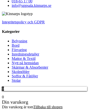
018-65 17 00
info@uppsala.kinnarps.se
Integritetspolicy och GDPR
Kategorier
Belysning
Bord
Förvaring
Inredningsdetaljer
Mattor & Textil
Nytt på hemsidan
Skärmar & Absorbenter
Skolmöbler
Soffor & Fåtöljer
Stolar
0
0
Din varukorg
Din varukorg är tom
Tillbaka till shopen