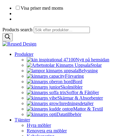
Visa priser med moms
Products search
Produkter
Nytt på hemsidan
Stolar
Belysning
Förvaring
Bord
Skolmöbler
Soffor & Fåtöljer
Skärmar & Absorbenter
Inredningsdetaljer
Mattor & Textil
Datatillbehör
Tjänster
Hyra möbler
Renovera era möbler