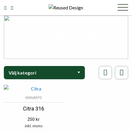
7719971 030
KINNARPS
Citra 316
250
kr
inkl. moms