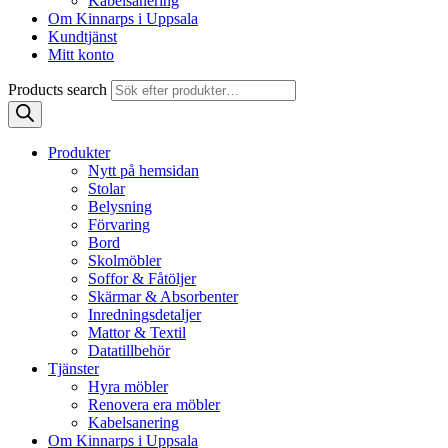
Kabelsanering
Om Kinnarps i Uppsala
Kundtjänst
Mitt konto
Products search
Produkter
Nytt på hemsidan
Stolar
Belysning
Förvaring
Bord
Skolmöbler
Soffor & Fåtöljer
Skärmar & Absorbenter
Inredningsdetaljer
Mattor & Textil
Datatillbehör
Tjänster
Hyra möbler
Renovera era möbler
Kabelsanering
Om Kinnarps i Uppsala