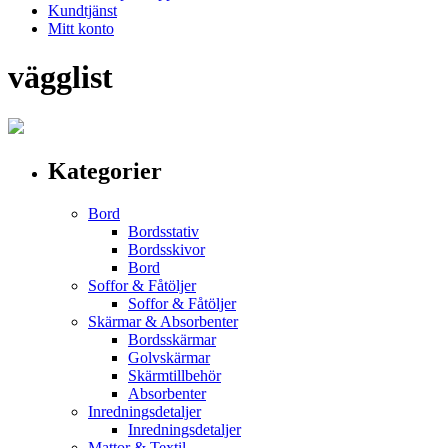
Kundtjänst
Mitt konto
vägglist
Kategorier
Bord
Bordsstativ
Bordsskivor
Bord
Soffor & Fåtöljer
Soffor & Fåtöljer
Skärmar & Absorbenter
Bordsskärmar
Golvskärmar
Skärmtillbehör
Absorbenter
Inredningsdetaljer
Inredningsdetaljer
Mattor & Textil