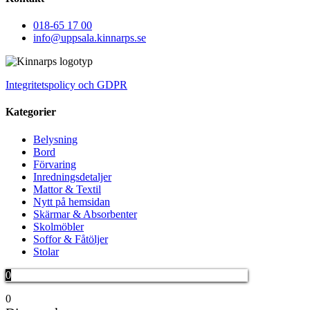
018-65 17 00
info@uppsala.kinnarps.se
Integritetspolicy och GDPR
Kategorier
Belysning
Bord
Förvaring
Inredningsdetaljer
Mattor & Textil
Nytt på hemsidan
Skärmar & Absorbenter
Skolmöbler
Soffor & Fåtöljer
Stolar
0
0