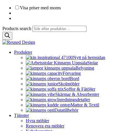
Visa priser med moms
Products search
Produkter
Nytt på hemsidan
Stolar
Belysning
Förvaring
Bord
Skolmöbler
Soffor & Fåtöljer
Skärmar & Absorbenter
Inredningsdetaljer
Mattor & Textil
Datatillbehör
Tjänster
Hyra möbler
Renovera era möbler