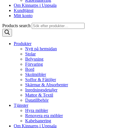
Kabelsanering
Om Kinnarps i Uppsala
Kundtjänst
Mitt konto
Products search
Produkter
Nytt på hemsidan
Stolar
Belysning
Förvaring
Bord
Skolmöbler
Soffor & Fåtöljer
Skärmar & Absorbenter
Inredningsdetaljer
Mattor & Textil
Datatillbehör
Tjänster
Hyra möbler
Renovera era möbler
Kabelsanering
Om Kinnarps i Uppsala