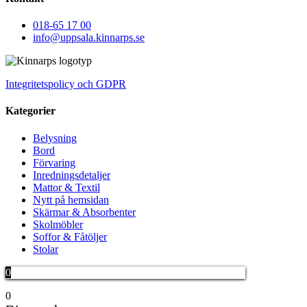
018-65 17 00
info@uppsala.kinnarps.se
Integritetspolicy och GDPR
Kategorier
Belysning
Bord
Förvaring
Inredningsdetaljer
Mattor & Textil
Nytt på hemsidan
Skärmar & Absorbenter
Skolmöbler
Soffor & Fåtöljer
Stolar
0
0