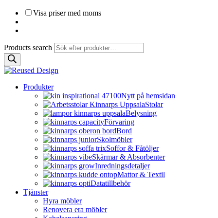
Visa priser med moms
Products search
Produkter
Nytt på hemsidan
Stolar
Belysning
Förvaring
Bord
Skolmöbler
Soffor & Fåtöljer
Skärmar & Absorbenter
Inredningsdetaljer
Mattor & Textil
Datatillbehör
Tjänster
Hyra möbler
Renovera era möbler