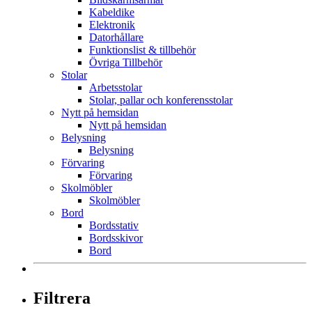
Kabeldike
Elektronik
Datorhållare
Funktionslist & tillbehör
Övriga Tillbehör
Stolar
Arbetsstolar
Stolar, pallar och konferensstolar
Nytt på hemsidan
Nytt på hemsidan
Belysning
Belysning
Förvaring
Förvaring
Skolmöbler
Skolmöbler
Bord
Bordsstativ
Bordsskivor
Bord
Filtrera